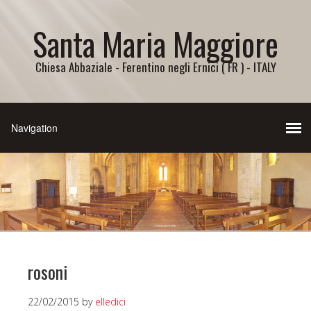
Santa Maria Maggiore
Chiesa Abbaziale - Ferentino negli Ernici ( FR ) - ITALY
rosoni
22/02/2015
by
elledici