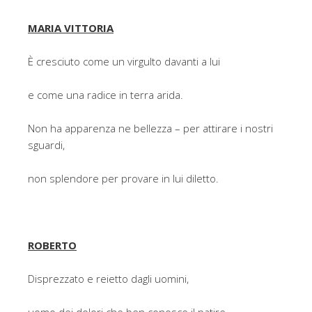
MARIA VITTORIA
È cresciuto come un virgulto davanti a lui
e come una radice in terra arida.
Non ha apparenza ne bellezza – per attirare i nostri
sguardi,
non splendore per provare in lui diletto.
ROBERTO
Disprezzato e reietto dagli uomini,
uomo dei dolori che ben conosce il patire,