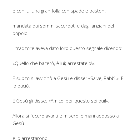
e con lui una gran folla con spade e bastoni,
mandata dai sommi sacerdoti e dagli anziani del
popolo.
Il traditore aveva dato loro questo segnale dicendo:
«Quello che bacerò, è lui; arrestatelo!».
E subito si avvicinò a Gesù e disse: «Salve, Rabbì!». E
lo baciò.
E Gesù gli disse: «Amico, per questo sei qui!».
Allora si fecero avanti e misero le mani addosso a
Gesù
e lo arrestarono.