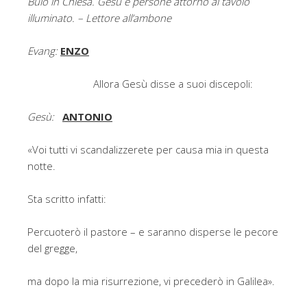
Buio in Chiesa. Gesù e persone attorno al tavolo
illuminato. – Lettore all’ambone
Evang:
ENZO
Allora Gesù disse a suoi discepoli:
Gesù:
ANTONIO
«Voi tutti vi scandalizzerete per causa mia in questa
notte.
Sta scritto infatti:
Percuoterò il pastore – e saranno disperse le pecore
del gregge,
ma dopo la mia risurrezione, vi precederò in Galilea».