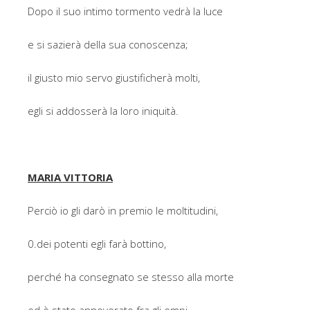
Dopo il suo intimo tormento vedrà la luce
e si sazierà della sua conoscenza;
il giusto mio servo giustificherà molti,
egli si addosserà la loro iniquità.
MARIA VITTORIA
Perciò io gli darò in premio le moltitudini,
0.dei potenti egli farà bottino,
perché ha consegnato se stesso alla morte
ed è stato annoverato fra gli empi,