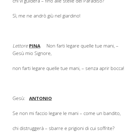
chi vi guiderà – fino alle stelle del Paradiso?
Sì, me ne andrò giù nel giardino!
Lettore
PINA
Non farti legare quelle tue mani, –
Gesù mio Signore,
non farti legare quelle tue mani, – senza aprir bocca!
Gesù:
ANTONIO
Se non mi faccio legare le mani – come un bandito,
chi distruggerà – sbarre e prigioni di cui soffrite?