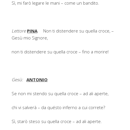
Sì, mi farò legare le mani – come un bandito.
Lettore
PINA
Non ti distendere su quella croce, –
Gesù mio Signore,
non ti distendere su quella croce – fino a morire!
Gesù:
ANTONIO
Se non mi stendo su quella croce – ad ali aperte,
chi vi salverà – da quésto inferno a cui correte?
Sì, starò steso su quella croce – ad ali aperte.