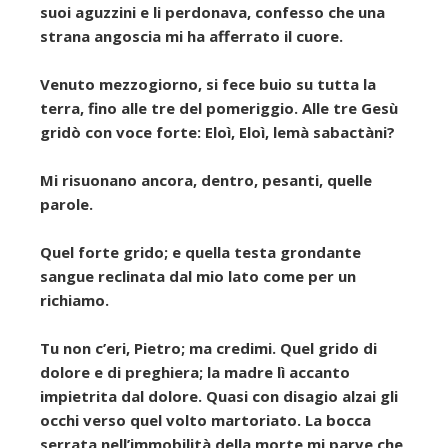
suoi aguzzini e li perdonava, confesso che una
strana angoscia mi ha afferrato il cuore.
Venuto mezzogiorno, si fece buio su tutta la
terra, fino alle tre del pomeriggio. Alle tre Gesù
gridò con voce forte: Eloì, Eloì, lemà sabactàni?
Mi risuonano ancora, dentro, pesanti, quelle
parole.
Quel forte grido; e quella testa grondante
sangue reclinata dal mio lato come per un
richiamo.
Tu non c’eri, Pietro; ma credimi. Quel grido di
dolore e di preghiera; la madre lì accanto
impietrita dal dolore. Quasi con disagio alzai gli
occhi verso quel volto martoriato. La bocca
serrata nell’immobilità della morte mi parve che