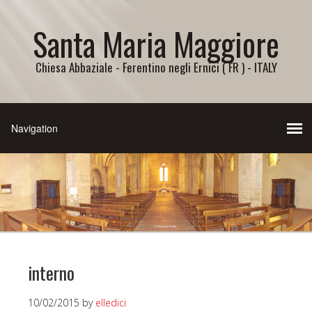
Santa Maria Maggiore
Chiesa Abbaziale - Ferentino negli Ernici ( FR ) - ITALY
interno
10/02/2015
by
elledici