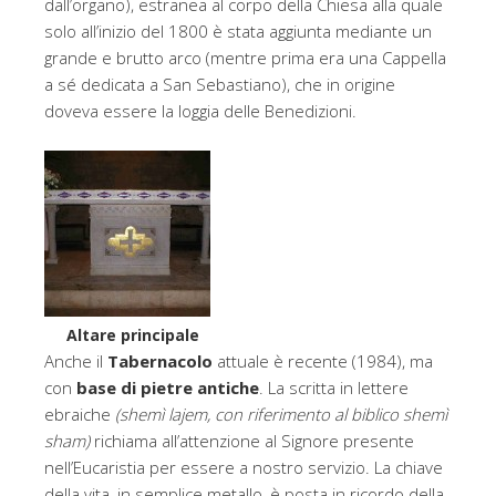
dall’organo), estranea al corpo della Chiesa alla quale
solo all’inizio del 1800 è stata aggiunta mediante un
grande e brutto arco (mentre prima era una Cappella
a sé dedicata a San Sebastiano), che in origine
doveva essere la loggia delle Benedizioni.
Altare principale
Anche il
Tabernacolo
attuale è recente (1984), ma
con
base di pietre antiche
. La scritta in lettere
ebraiche
(shemì lajem, con riferimento al biblico shemì
sham)
richiama all’attenzione al Signore presente
nell’Eucaristia per essere a nostro servizio. La chiave
della vita, in semplice metallo, è posta in ricordo della